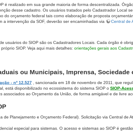
P é realizado em sua grande maioria de forma descentralizada. Órgã
nção desse cadastro. Os usuários tratados pelo Cadastrador Local s
no do orçamento federal tais como elaboração de proposta orçamentár
em a intervenção da SOF, deverão ser encaminhadas via
Central de
de usuários do SIOP são os Cadastradores Locais. Cada órgão é obri
 próprio SIOP. Veja aqui mais detalhes:
orientações gerais aos Cadast
taduais ou Municipais, Imprensa, Sociedade 
ação - nº 12.527
, sancionada em 18 de novembro de 2011, que regul
l, está disponibilizado no ecossistema do sistema SIOP o
SIOP-Acess
es associados ao Orçamento da União, de forma amigável e de livre ace
OP
de Planejamento e Orçamento Federal). Solicitação via Central de A
encial especial para sistemas. O acesso e sistemas ao SIOP é gestão