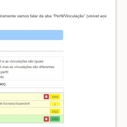
amente vamos falar da aba “Perfil/Vinculação” (visível aos