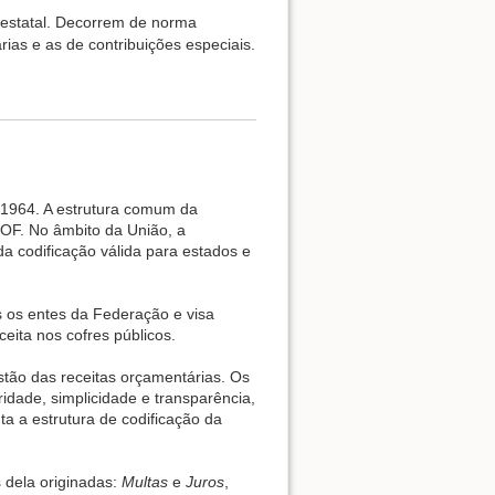
a estatal. Decorrem de norma
rias e as de contribuições especiais.
de 1964. A estrutura comum da
SOF. No âmbito da União, a
a codificação válida para estados e
os os entes da Federação e visa
eita nos cofres públicos.
estão das receitas orçamentárias. Os
idade, simplicidade e transparência,
a a estrutura de codificação da
s dela originadas:
Multas
e
Juros
,