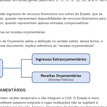
plinada, em linhas gerais, pelos arts. 2º, 3º, 6º, 9º, 11, 35, 56 e 57 da L
 são ingressos de recursos financeiros nos cofres do Estado, que se
s, quando representam disponibilidades de recursos financeiros para
rios, quando representam apenas entradas compensatórias.
nas as receitas orçamentárias.
de Orçamento adota a definição no sentido estrito; dessa forma, a
neste documento, implica referência às “receitas orçamentárias”.
ÇAMENTÁRIOS
entam caráter temporário e não integram a LOA. O Estado é mero
stituem passivos exigíveis e cujas restituições não se sujeitam à
 Depósitos em Caução, Fianças, Operações de Crédito por Antecipação 