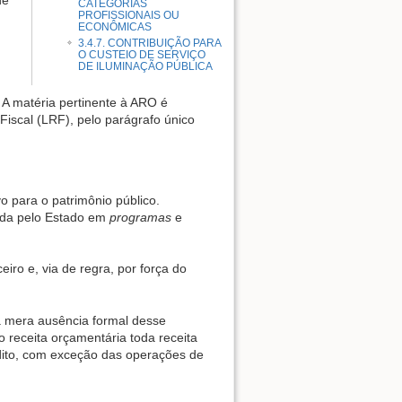
CATEGORIAS
PROFISSIONAIS OU
ECONÔMICAS
3.4.7. CONTRIBUIÇÃO PARA
O CUSTEIO DE SERVIÇO
DE ILUMINAÇÃO PÚBLICA
 A matéria pertinente à ARO é
Fiscal (LRF), pelo parágrafo único
o para o patrimônio público.
izada pelo Estado em
programas
e
iro e, via de regra, por força do
 a mera ausência formal desse
mo receita orçamentária toda receita
édito, com exceção das operações de