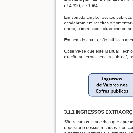
A matéria pertinente à receita é disci
nº 4.320, de 1964.
Em sentido amplo, receitas públicas
desdobram em receitas orçamentária
erário, e ingressos extraorçamentá
Em sentido estrito, são públicas ape
Observa-se que este Manual Técnico 
citação ao termo “receita pública”, 
3.1.1 INGRESSOS EXTRAOR
São recursos financeiros que apres
depositário desses recursos, que con
autorização legislativa. Exemplos: