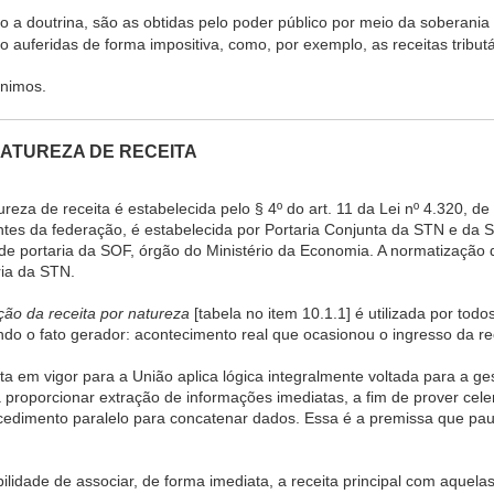
o a doutrina, são as obtidas pelo poder público por meio da soberani
ão auferidas de forma impositiva, como, por exemplo, as receitas tributá
ônimos.
 NATUREZA DE RECEITA
ureza de receita é estabelecida pelo § 4º do art. 11 da Lei nº 4.320, 
 entes da federação, é estabelecida por Portaria Conjunta da STN e da 
de portaria da SOF, órgão do Ministério da Economia. A normatização d
ria da STN.
ação da receita por natureza
[tabela no item 10.1.1] é utilizada por tod
ndo o fato gerador: acontecimento real que ocasionou o ingresso da rec
ta em vigor para a União aplica lógica integralmente voltada para a g
 proporcionar extração de informações imediatas, a fim de prover celer
edimento paralelo para concatenar dados. Essa é a premissa que paut
bilidade de associar, de forma imediata, a receita principal com aquela