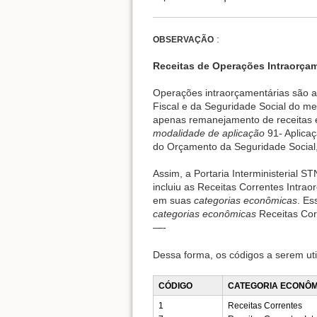
:
OBSERVAÇÃO
Receitas de Operações Intraorçam
Operações intraorçamentárias são a
Fiscal e da Seguridade Social do m
apenas remanejamento de receitas en
modalidade de aplicação
91- Aplicaç
do Orçamento da Seguridade Social,
Assim, a Portaria Interministerial S
incluiu as Receitas Correntes Intra
em suas
categorias econômicas
. Es
categorias econômicas
Receitas Corr
—-
Dessa forma, os códigos a serem uti
CÓDIGO
CATEGORIA ECONÔM
1
Receitas Correntes