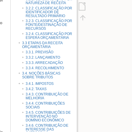
ei
NATUREZA DE RECEITA
3.2.2. CLASSIFICAÇÃO POR
IDENTIFICADOR DE
RESULTADO PRIMÁRIO
3.2.3. CLASSIFICAÇÃO POR
 o
FONTE/DESTINAÇÃO DE
RECURSOS
3.2.4. CLASSIFICAÇÃO POR
ESFERA ORÇAMENTÁRIA
3.3 ETAPAS DA RECEITA
ORÇAMENTÁRIA
3.3.1. PREVISÃO
3.3.2. LANÇAMENTO
3.3.3. ARRECADAÇÃO
3.3.4. RECOLHIMENTO
3.4. NOÇÕES BÁSICAS
SOBRE TRIBUTOS
3.4.1. IMPOSTOS
3.4.2. TAXAS
3.4.3. CONTRIBUIÇÃO DE
MELHORIA
3.4.4. CONTRIBUIÇÕES
SOCIAIS
3.4.5. CONTRIBUIÇÕES DE
INTERVENÇÃO NO
DOMÍNIO ECONÔMICO
3.4.6. CONTRIBUIÇÃO DE
INTERESSE DAS
de