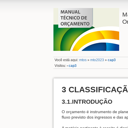
M
O
Você está aqui:
mtos
»
mto2023
»
cap3
Visitou:
cap3
•
3 CLASSIFICAÇÃ
3.1.INTRODUÇÃO
O orçamento é instrumento de planej
fluxo previsto dos ingressos e das 