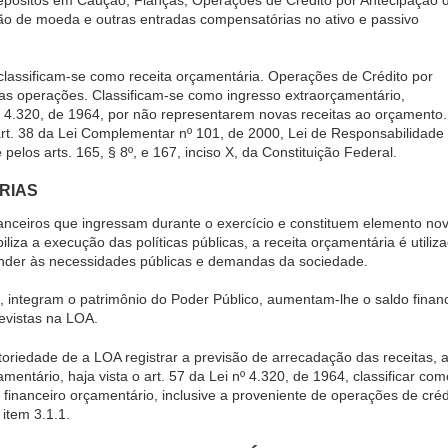
o de moeda e outras entradas compensatórias no ativo e passivo
 classificam-se como receita orçamentária. Operações de Crédito por
s operações. Classificam-se como ingresso extraorçamentário,
 nº 4.320, de 1964, por não representarem novas receitas ao orçamento.
 art. 38 da Lei Complementar nº 101, de 2000, Lei de Responsabilidade 
e pelos arts. 165, § 8º, e 167, inciso X, da Constituição Federal.
RIAS
nanceiros que ingressam durante o exercício e constituem elemento nov
iliza a execução das políticas públicas, a receita orçamentária é util
tender às necessidades públicas e demandas da sociedade.
 integram o patrimônio do Poder Público, aumentam-lhe o saldo finance
revistas na LOA.
oriedade de a LOA registrar a previsão de arrecadação das receitas,
çamentário, haja vista o art. 57 da Lei nº 4.320, de 1964, classificar co
financeiro orçamentário, inclusive a proveniente de operações de cr
item 3.1.1.