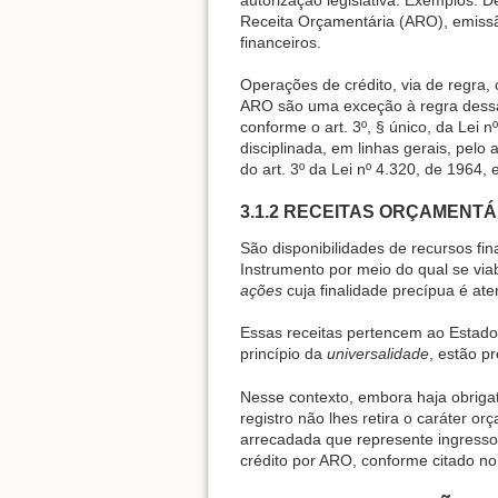
Receita Orçamentária (ARO), emissã
financeiros.
Operações de crédito, via de regra,
ARO são uma exceção à regra dessa
conforme o art. 3º, § único, da Lei
disciplinada, em linhas gerais, pelo
do art. 3º da Lei nº 4.320, de 1964, 
3.1.2 RECEITAS ORÇAMENTÁ
São disponibilidades de recursos fi
Instrumento por meio do qual se viab
ações
cuja finalidade precípua é a
Essas receitas pertencem ao Estado,
princípio da
universalidade
, estão p
Nesse contexto, embora haja obrigat
registro não lhes retira o caráter or
arrecadada que represente ingresso 
crédito por ARO, conforme citado no 