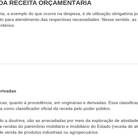
 DA RECEITA ORÇAMENTÁRIA
ria, a exemplo do que ocorre na despesa, é de utilização obrigatória 
o para atendimento das respectivas necessidades. Nesse sentido, as 
itérios:
erivadas
blicas, quanto à procedência, em originárias e derivadas. Essa classifi
a como classificador oficial da receita pelo poder público.
ndo a doutrina, são as arrecadadas por meio da exploração de ativida
e rendas do patrimônio mobiliário e imobiliário do Estado (receita de a
de venda de produtos industriais ou agropecuários.