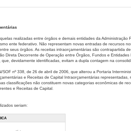
entárias
quelas realizadas entre órgãos e demais entidades da Administração 
esmo ente federativo. Não representam novas entradas de recursos nos
tre seus órgãos. As receitas intraorçamentárias são contrapartida de
ão Direta Decorrente de Operação entre Órgãos, Fundos e Entidades 
 que, devidamente identificadas, evitam a dupla contagem na consoli
TN/SOF nº 338, de 26 de abril de 2006, que alterou a Portaria Intermini
orçamentárias e Receitas de Capital Intraorçamentárias representadas, 
sas classificações não constituem novas categorias econômicas de rec
entes e Receitas de Capital.
lizados seriam:
ICA