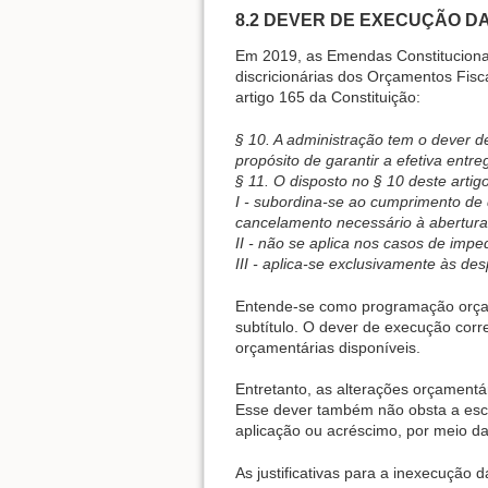
8.2 DEVER DE EXECUÇÃO 
Em 2019, as Emendas Constitucionai
discricionárias dos Orçamentos Fis
artigo 165 da Constituição:
§ 10. A administração tem o dever 
propósito de garantir a efetiva entr
§ 11. O disposto no § 10 deste artig
I - subordina-se ao cumprimento de 
cancelamento necessário à abertura 
II - não se aplica nos casos de imp
III - aplica-se exclusivamente às des
Entende-se como programação orçam
subtítulo. O dever de execução cor
orçamentárias disponíveis.
Entretanto, as alterações orçament
Esse dever também não obsta a esc
aplicação ou acréscimo, por meio da
As justificativas para a inexecução