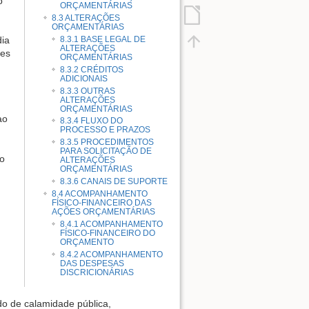
o
ORÇAMENTÁRIAS
8.3 ALTERAÇÕES
ORÇAMENTÁRIAS
dia
8.3.1 BASE LEGAL DE
ALTERAÇÕES
zes
ORÇAMENTÁRIAS
8.3.2 CRÉDITOS
ADICIONAIS
8.3.3 OUTRAS
ALTERAÇÕES
ORÇAMENTÁRIAS
ao
8.3.4 FLUXO DO
PROCESSO E PRAZOS
8.3.5 PROCEDIMENTOS
PARA SOLICITAÇÃO DE
xo
ALTERAÇÕES
ORÇAMENTÁRIAS
8.3.6 CANAIS DE SUPORTE
8.4 ACOMPANHAMENTO
FÍSICO-FINANCEIRO DAS
AÇÕES ORÇAMENTÁRIAS
8.4.1 ACOMPANHAMENTO
FÍSICO-FINANCEIRO DO
ORÇAMENTO
8.4.2 ACOMPANHAMENTO
DAS DESPESAS
DISCRICIONÁRIAS
do de calamidade pública,