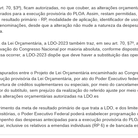
. 70, §3º), ficam autorizadas, no que couber, as alterações orçamentár
rados para a execução provisória do PLOA. Assim, restam permitidas,
e resultado primário - RP, modalidade de aplicação, identificador de u
denominações, desde que a alteração não mude a natureza da despesa
a.
da Lei Orçamentária, a LDO-2023 também traz, em seu art. 70, §7º, 
ção do Congresso Nacional por maioria absoluta, conforme disposto no
a ocorrer, a LDO-2023 dispõe que deve haver a substituição das opera
apurados entre o Projeto de Lei Orçamentária encaminhado ao Congres
ução provisória da Lei Orçamentária, por ato do Poder Executivo feder
ertura de créditos suplementares ou especiais, por meio do cancelam
lor do subtítulo, sem prejuízo da realização do referido ajuste por mei
s alterações orçamentárias autorizadas na LDO.es
mento da meta de resultado primário de que trata a LDO, e dos limites
nsitórias, o Poder Executivo Federal poderá estabelecer programação o
 empenho das despesas antecipadas para a execução provisória do PL
r, inclusive os relativos a emendas individuais (RP 6) e de bancada es