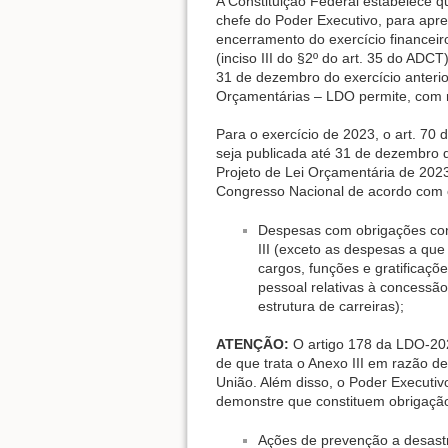
A Constituição Federal estabelece q
chefe do Poder Executivo, para apr
encerramento do exercício financeir
(inciso III do §2º do art. 35 do AD
31 de dezembro do exercício anterior
Orçamentárias – LDO permite, com r
Para o exercício de 2023, o art. 7
seja publicada até 31 de dezembro
Projeto de Lei Orçamentária de 20
Congresso Nacional de acordo com o 
Despesas com obrigações cons
III (exceto as despesas a que 
cargos, funções e gratificaçõ
pessoal relativas à concessã
estrutura de carreiras);
ATENÇÃO:
O artigo 178 da LDO-202
de que trata o Anexo III em razão d
União. Além disso, o Poder Executiv
demonstre que constituem obrigação 
Ações de prevenção a desastr