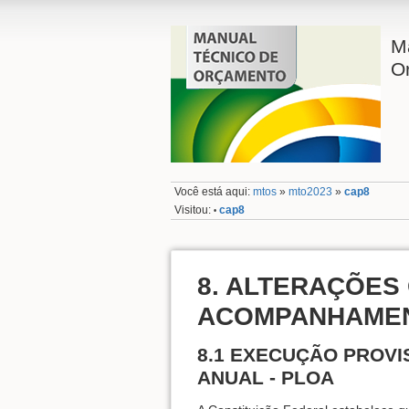
M
O
Você está aqui:
mtos
»
mto2023
»
cap8
Visitou:
cap8
•
8. ALTERAÇÕES
ACOMPANHAMEN
8.1 EXECUÇÃO PROVI
ANUAL - PLOA