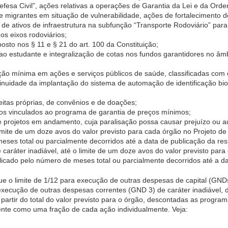
efesa Civil”, ações relativas a operações de Garantia da Lei e da Or
de migrantes em situação de vulnerabilidade, ações de fortalecimento do
de ativos de infraestrutura na subfunção “Transporte Rodoviário” par
os eixos rodoviários;
sto nos § 11 e § 21 do art. 100 da Constituição;
o estudante e integralização de cotas nos fundos garantidores no â
ão mínima em ações e serviços públicos de saúde, classificadas com o 
inuidade da implantação do sistema de automação de identificação biom
tas próprias, de convênios e de doações;
os vinculados ao programa de garantia de preços mínimos;
e projetos em andamento, cuja paralisação possa causar prejuízo ou 
limite de um doze avos do valor previsto para cada órgão no Projeto d
eses total ou parcialmente decorridos até a data de publicação da resp
caráter inadiável, até o limite de um doze avos do valor previsto para
icado pelo número de meses total ou parcialmente decorridos até a da
ue o limite de 1/12 para execução de outras despesas de capital (GNDs
execução de outras despesas correntes (GND 3) de caráter inadiável, 
 partir do total do valor previsto para o órgão, descontadas as program
nte como uma fração de cada ação individualmente. Veja: