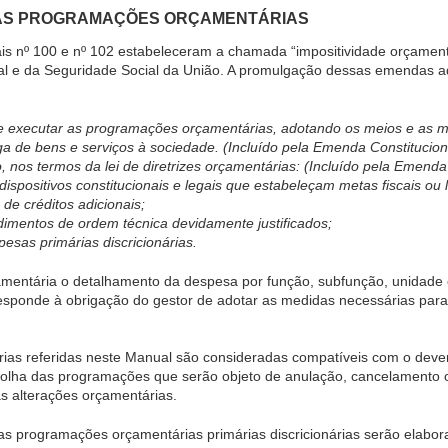
DAS PROGRAMAÇÕES ORÇAMENTÁRIAS
s nº 100 e nº 102 estabeleceram a chamada “impositividade orçament
cal e da Seguridade Social da União. A promulgação dessas emendas a
de executar as programações orçamentárias, adotando os meios e as 
ega de bens e serviços à sociedade. (Incluído pela Emenda Constitucion
o, nos termos da lei de diretrizes orçamentárias: (Incluído pela Emenda
dispositivos constitucionais e legais que estabeleçam metas fiscais ou
de créditos adicionais;
edimentos de ordem técnica devidamente justificados;
pesas primárias discricionárias.
entária o detalhamento da despesa por função, subfunção, unidade 
responde à obrigação do gestor de adotar as medidas necessárias para
árias referidas neste Manual são consideradas compatíveis com o dev
olha das programações que serão objeto de anulação, cancelamento 
s alterações orçamentárias.
 das programações orçamentárias primárias discricionárias serão elabo