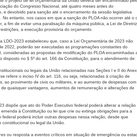
ue o projeto de lei orçamentária da União deverá ser encaminhado pel
eciação do Congresso Nacional, até quatro meses antes do
o, e devolvido para sanção até o encerramento da sessão legislativa
CT). No entanto, nos casos em que a sanção do PLOA não ocorrer até o 
, a fim de evitar uma paralisação da máquina pública, a Lei de Diretri
estrições, a execução provisória do orçamento.
0 da LDO-2023 estabeleceu que, caso a Lei Orçamentária de 2023 não
 de 2022, poderão ser executadas as programações constantes do
23, consideradas as propostas de modificação do PLOA encaminhadas 
disposto no § 5º do art. 166 da Constituição, para o atendimento de:
titucionais ou legais da União relacionadas nas Seções I e II do Ane
se refere o inciso IV do art. 116, ou seja, relacionadas à criação de
es, ao provimento de civis ou militares, e ao aumento de despesas com
o de quaisquer vantagens, aumentos de remuneração e alterações de
3 dispõe que ato do Poder Executivo federal poderá alterar a relação
e emenda à Constituição ou lei que crie ou extinga obrigações para a
o federal poderá incluir outras despesas nessa relação, desde que
constitucional ou legal da União.
es ou resposta a eventos críticos em situação de emergência ou esta